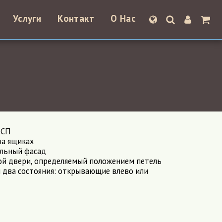
Услуги
Контакт
О Нас
ДСП
а ящиках
альный фасад
й двери, определяемый положением петель
 два состояния: открывающие влево или